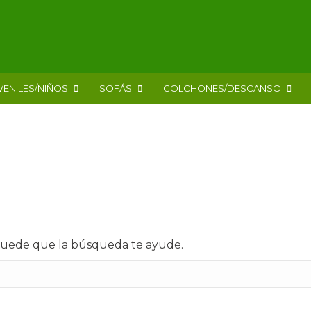
VENILES/NIÑOS
SOFÁS
COLCHONES/DESCANSO
 Puede que la búsqueda te ayude.