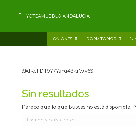
YOTEAMUEBLO ANDALUCIA
SALONES
DORMITORIOS
JU
@dKoI(DT9Y7YaYq43KrVxv6S
Sin resultados
Parece que lo que buscas no está disponible.
Buscar: