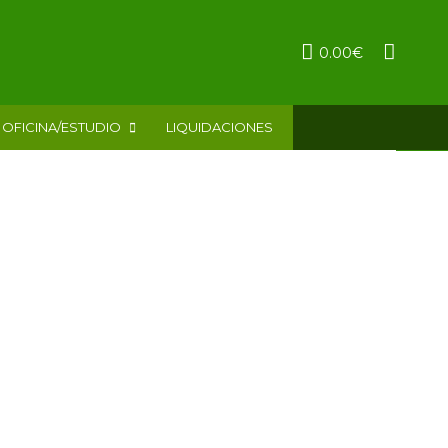
0.00
€
OFICINA/ESTUDIO
LIQUIDACIONES
SILLÓN GAMING mod. MATRIX