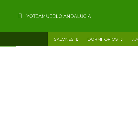
YOTEAMUEBLO ANDALUCIA
SALONES
DORMITORIOS
JU
¿BUSCAS ALGO Y NO LO