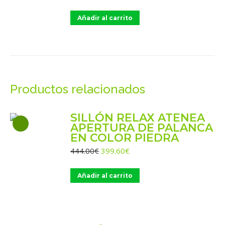
Añadir al carrito
Productos relacionados
SILLÓN RELAX ATENEA
APERTURA DE PALANCA
EN COLOR PIEDRA
El
El
444.00
€
399.60
€
precio
precio
original
actual
Añadir al carrito
era:
es:
444.00€.
399.60€.