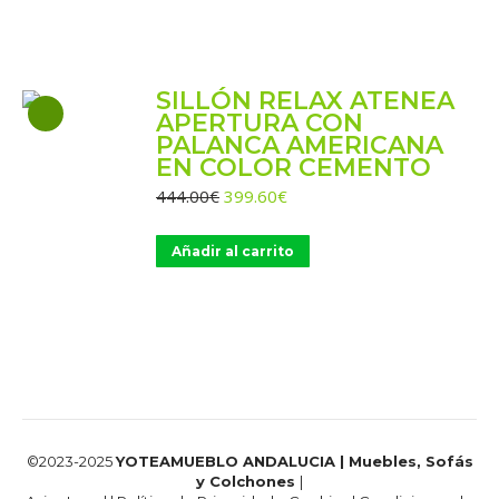
665.00€.
444.00€.
SILLÓN RELAX ATENEA
APERTURA CON
PALANCA AMERICANA
EN COLOR CEMENTO
El
El
444.00
€
399.60
€
precio
precio
original
actual
Añadir al carrito
era:
es:
444.00€.
399.60€.
©2023-2025
YOTEAMUEBLO ANDALUCIA | Muebles, Sofás
y Colchones
|