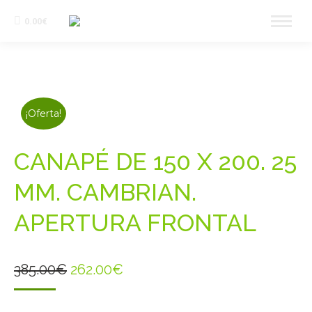
0.00
€
¡Oferta!
CANAPÉ DE 150 X 200. 25
MM. CAMBRIAN.
APERTURA FRONTAL
El
El
385.00
€
262.00
€
precio
precio
original
actual