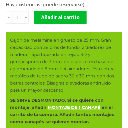
Hay existencias (puede reservarse)
era:
es:
CANAPÉ
385.00€.
262.00€.
Añadir al carrito
﹣
﹢
DE
150
X
Cajón de melamina en grueso de 25 mm. Gran
200.
capacidad con 28 cms de fondo. 2 tiradores de
25
madera. Tapa tapizada en tejido 3D y
MM.
gomaespuma de 3 mm. de espesor en base de
CAMBRIAN.
aglomerado de 8 mm. + 4 aireadores. Estructura
APERTURA
metálica de tubo de acero 30 x 30 mm. con dos
FRONTAL
barras centrales. Bisagras elevadoras antirruido
cantidad
para un mayor descanso.
SE SIRVE DESMONTADO. Si se quiere con
montaje, añadir
MONTAJE DE 1 CANAPÉ
en el
carrito de la compra. Añadir tantos montajes
como canapés se quieran montar.