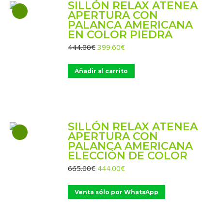
SILLÓN RELAX ATENEA
APERTURA CON
PALANCA AMERICANA
EN COLOR PIEDRA
El
El
444.00
€
399.60
€
precio
precio
original
actual
Añadir al carrito
era:
es:
444.00€.
399.60€.
SILLÓN RELAX ATENEA
APERTURA CON
PALANCA AMERICANA
ELECCIÓN DE COLOR
El
El
665.00
€
444.00
€
precio
precio
original
actual
Venta sólo por WhatsApp
era:
es:
665.00€.
444.00€.