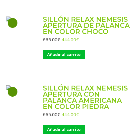
SILLÓN RELAX NEMESIS
APERTURA DE PALANCA
EN COLOR CHOCO
El
El
665.00
€
444.00
€
precio
precio
original
actual
Añadir al carrito
era:
es:
665.00€.
444.00€.
SILLÓN RELAX NEMESIS
APERTURA CON
PALANCA AMERICANA
EN COLOR PIEDRA
El
El
665.00
€
444.00
€
precio
precio
original
actual
Añadir al carrito
era:
es: