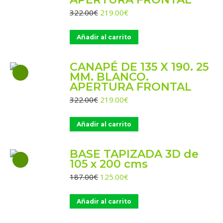
El
El
322.00
€
219.00
€
precio
precio
original
actual
Añadir al carrito
era:
es:
322.00€.
219.00€.
CANAPÉ DE 135 X 190. 25
MM. BLANCO.
APERTURA FRONTAL
El
El
322.00
€
219.00
€
precio
precio
original
actual
Añadir al carrito
era:
es:
322.00€.
219.00€.
BASE TAPIZADA 3D de
105 x 200 cms
El
El
187.00
€
125.00
€
precio
precio
original
actual
Añadir al carrito
era:
es:
187.00€.
125.00€.