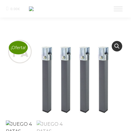
0.00
€
¡Oferta!