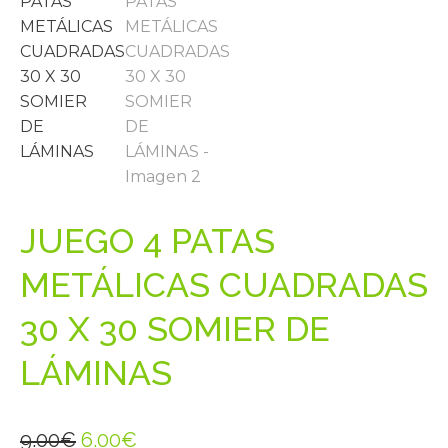
JUEGO 4 PATAS
METÁLICAS CUADRADAS
30 X 30 SOMIER DE
LÁMINAS
El
El
9.00
€
6.00
€