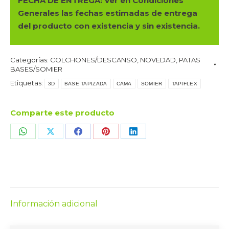
FECHA DE ENTREGA: Ver en Condiciones
LÁMINAS
Generales las fechas estimadas de entrega
cantidad
del producto con existencia y sin existencia.
Categorías:
COLCHONES/DESCANSO
,
NOVEDAD
,
PATAS
BASES/SOMIER
Etiquetas:
3D
BASE TAPIZADA
CAMA
SOMIER
TAPIFLEX
Comparte este producto
Share
Share
Share
Share
Share
on
on
on
on
on
WhatsApp
X
Facebook
Pinterest
LinkedIn
Información adicional