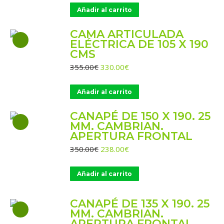
original
actual
Añadir al carrito
era:
es:
385.00€.
358.00€.
CAMA ARTICULADA
ELÉCTRICA DE 105 X 190
CMS
El
El
355.00
€
330.00
€
precio
precio
original
actual
Añadir al carrito
era:
es:
355.00€.
330.00€.
CANAPÉ DE 150 X 190. 25
MM. CAMBRIAN.
APERTURA FRONTAL
El
El
350.00
€
238.00
€
precio
precio
original
actual
Añadir al carrito
era:
es:
350.00€.
238.00€.
CANAPÉ DE 135 X 190. 25
MM. CAMBRIAN.
APERTURA FRONTAL