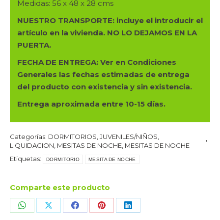
Medidas: 56 x 48 x 28 cms
EN
CAMBRIA
NUESTRO TRANSPORTE: incluye el introducir el
cantidad
artículo en la vivienda. NO LO DEJAMOS EN LA
PUERTA.
FECHA DE ENTREGA: Ver en Condiciones
Generales las fechas estimadas de entrega
del producto con existencia y sin existencia.
Entrega aproximada entre 10-15 días.
Categorías:
DORMITORIOS
,
JUVENILES/NIÑOS
,
LIQUIDACION
,
MESITAS DE NOCHE
,
MESITAS DE NOCHE
Etiquetas:
DORMITORIO
MESITA DE NOCHE
Comparte este producto
Share
Share
Share
Share
Share