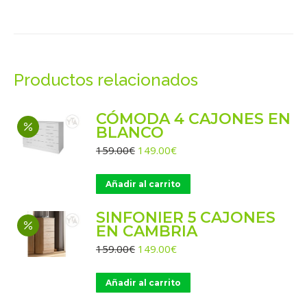
on
on
on
on
on
WhatsApp
X
Facebook
Pinterest
LinkedIn
Productos relacionados
CÓMODA 4 CAJONES EN
BLANCO
El
El
159.00
€
149.00
€
precio
precio
original
actual
Añadir al carrito
era:
es:
159.00€.
149.00€.
SINFONIER 5 CAJONES
EN CAMBRIA
El
El
159.00
€
149.00
€
precio
precio
original
actual
Añadir al carrito
era:
es:
159.00€.
149.00€.