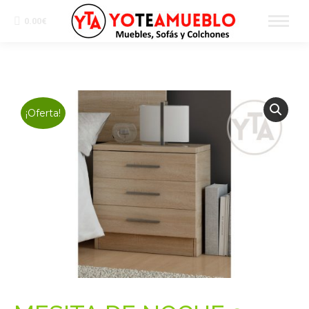
0.00
€
¡Oferta!