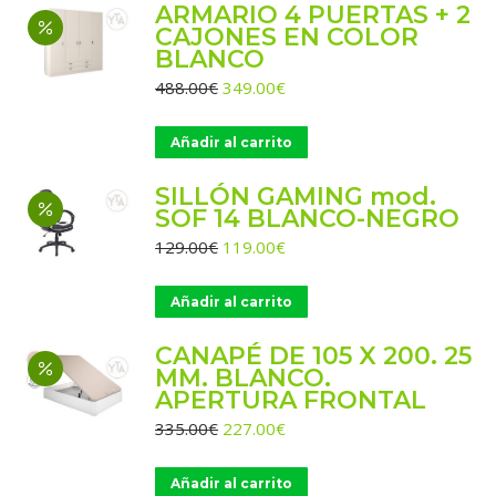
ARMARIO 4 PUERTAS + 2
CAJONES EN COLOR
BLANCO
El
El
488.00
€
349.00
€
precio
precio
original
actual
Añadir al carrito
era:
es:
488.00€.
349.00€.
SILLÓN GAMING mod.
SOF 14 BLANCO-NEGRO
El
El
129.00
€
119.00
€
precio
precio
original
actual
Añadir al carrito
era:
es:
129.00€.
119.00€.
CANAPÉ DE 105 X 200. 25
MM. BLANCO.
APERTURA FRONTAL
El
El
335.00
€
227.00
€
precio
precio
original
actual
Añadir al carrito
era:
es: