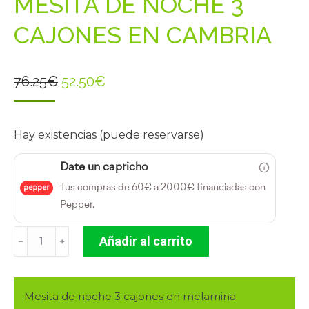
MESITA DE NOCHE 3
CAJONES EN CAMBRIA
El
El
76.25
€
52.50
€
precio
precio
original
actual
Hay existencias (puede reservarse)
era:
es:
76.25€.
52.50€.
Date un capricho
Tus compras de 60€ a 2000€ financiadas con
Pepper.
MESITA
Añadir al carrito
﹣
﹢
DE
NOCHE
3
Mesita de noche 3 cajones en melamina.
CAJONES