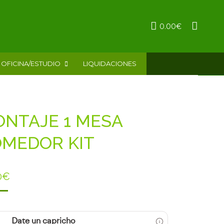
0.00
€
OFICINA/ESTUDIO
LIQUIDACIONES
NTAJE 1 MESA
MEDOR KIT
0
€
Date un capricho