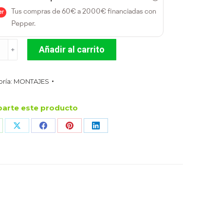
Tus compras de 60€ a 2000€ financiadas con
Pepper.
TAJE
Añadir al carrito
﹢
A
EDOR
ría:
MONTAJES
dad
arte este producto
are
Share
Share
Share
Share
n
on
on
on
on
hatsApp
X
Facebook
Pinterest
LinkedIn