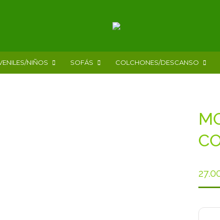
VENILES/NIÑOS
SOFÁS
COLCHONES/DESCANSO
MO
CO
27.0