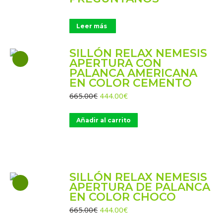
Leer más
SILLÓN RELAX NEMESIS
APERTURA CON
PALANCA AMERICANA
EN COLOR CEMENTO
El
El
665.00
€
444.00
€
precio
precio
original
actual
Añadir al carrito
era:
es:
665.00€.
444.00€.
SILLÓN RELAX NEMESIS
APERTURA DE PALANCA
EN COLOR CHOCO
El
El
665.00
€
444.00
€
precio
precio