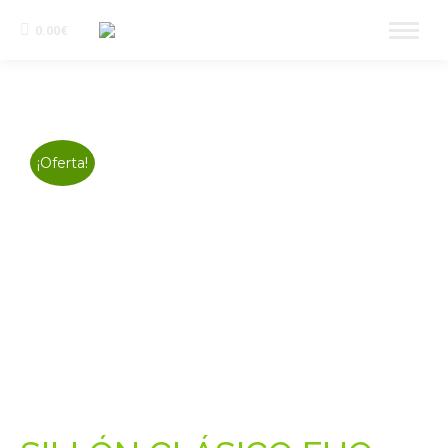
0.00
€
¡Oferta!