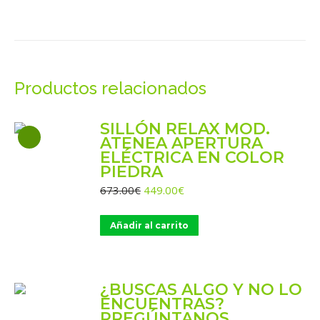
on
on
on
on
on
WhatsApp
X
Facebook
Pinterest
LinkedIn
Productos relacionados
SILLÓN RELAX MOD.
ATENEA APERTURA
ELÉCTRICA EN COLOR
PIEDRA
El
El
673.00
€
449.00
€
precio
precio
original
actual
Añadir al carrito
era:
es:
673.00€.
449.00€.
¿BUSCAS ALGO Y NO LO
ENCUENTRAS?
PREGÚNTANOS