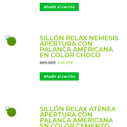
original
actual
Añadir al carrito
era:
es:
665.00€.
444.00€.
SILLÓN RELAX NEMESIS
APERTURA CON
PALANCA AMERICANA
EN COLOR CHOCO
El
El
665.00
€
444.00
€
precio
precio
original
actual
Añadir al carrito
era:
es:
665.00€.
444.00€.
SILLÓN RELAX ATENEA
APERTURA CON
PALANCA AMERICANA
EN COLOR CEMENTO