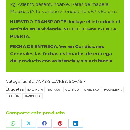
kg. Asiento desenfundable. Patas de madera.
cantidad
Medidas (Alto x ancho x fondo): 110 x 67 x 50 cms
NUESTRO TRANSPORTE: incluye el introducir el
artículo en la vivienda. NO LO DEJAMOS EN LA
PUERTA.
FECHA DE ENTREGA: Ver en Condiciones
Generales las fechas estimadas de entrega
del producto con existencia y sin existencia.
Categorías:
BUTACAS/SILLONES
,
SOFÁS
Etiquetas:
BALANCÍN
BUTACA
CLÁSICO
OREJERO
RODADERA
SILLÓN
TAPICERIA
Comparte este producto
Share
Share
Share
Share
Share