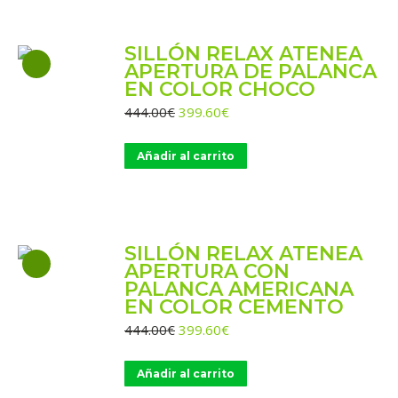
SILLÓN RELAX ATENEA
APERTURA DE PALANCA
EN COLOR CHOCO
El
El
444.00
€
399.60
€
precio
precio
original
actual
Añadir al carrito
era:
es:
444.00€.
399.60€.
SILLÓN RELAX ATENEA
APERTURA CON
PALANCA AMERICANA
EN COLOR CEMENTO
El
El
444.00
€
399.60
€
precio
precio
original
actual
Añadir al carrito
era:
es: