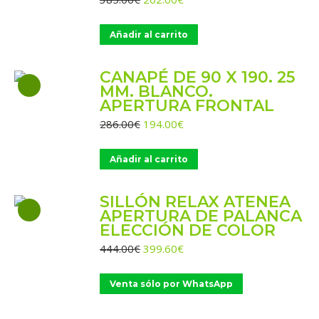
precio
precio
original
actual
Añadir al carrito
era:
es:
385.00€.
262.00€.
CANAPÉ DE 90 X 190. 25
MM. BLANCO.
APERTURA FRONTAL
El
El
286.00
€
194.00
€
precio
precio
original
actual
Añadir al carrito
era:
es:
286.00€.
194.00€.
SILLÓN RELAX ATENEA
APERTURA DE PALANCA
ELECCIÓN DE COLOR
El
El
444.00
€
399.60
€
precio
precio
original
actual
Venta sólo por WhatsApp
era:
es:
444.00€.
399.60€.