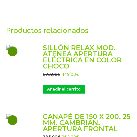
WhatsApp
X
Facebook
Pinterest
LinkedIn
Productos relacionados
SILLÓN RELAX MOD.
ATENEA APERTURA
ELÉCTRICA EN COLOR
CHOCO
El
El
673.00
€
449.00
€
precio
precio
original
actual
Añadir al carrito
era:
es:
673.00€.
449.00€.
CANAPÉ DE 150 X 200. 25
MM. CAMBRIAN.
APERTURA FRONTAL
El
El
385.00
€
262.00
€