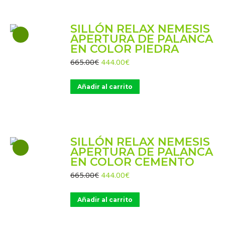
SILLÓN RELAX NEMESIS
APERTURA DE PALANCA
EN COLOR PIEDRA
El
El
665.00
€
444.00
€
precio
precio
original
actual
Añadir al carrito
era:
es:
665.00€.
444.00€.
SILLÓN RELAX NEMESIS
APERTURA DE PALANCA
EN COLOR CEMENTO
El
El
665.00
€
444.00
€
precio
precio
original
actual
Añadir al carrito
era:
es:
665.00€.
444.00€.