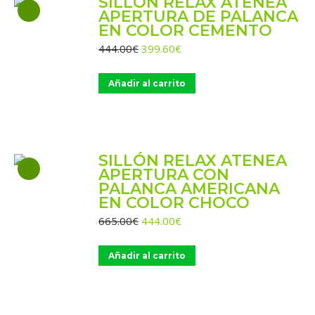
SILLÓN RELAX ATENEA
APERTURA DE PALANCA
EN COLOR CEMENTO
El
El
444.00
€
399.60
€
precio
precio
original
actual
Añadir al carrito
era:
es:
444.00€.
399.60€.
SILLÓN RELAX ATENEA
APERTURA CON
PALANCA AMERICANA
EN COLOR CHOCO
El
El
665.00
€
444.00
€
precio
precio
original
actual
Añadir al carrito
era:
es:
665.00€.
444.00€.