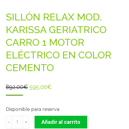
SILLÓN RELAX MOD.
KARISSA GERIATRICO
CARRO 1 MOTOR
ELÉCTRICO EN COLOR
CEMENTO
El
El
892.00
€
595.00
€
precio
precio
original
actual
Disponible para reserva
era:
es:
SILLÓN
892.00€.
595.00€.
Añadir al carrito
﹣
﹢
RELAX