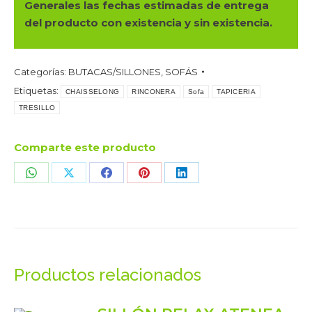
Generales las fechas estimadas de entrega
del producto con existencia y sin existencia.
Categorías:
BUTACAS/SILLONES
,
SOFÁS
Etiquetas:
CHAISSELONG
RINCONERA
Sofa
TAPICERIA
TRESILLO
Comparte este producto
Share
Share
Share
Share
Share
on
on
on
on
on
WhatsApp
X
Facebook
Pinterest
LinkedIn
Productos relacionados