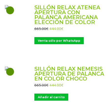
SILLÓN RELAX ATENEA
APERTURA CON
PALANCA AMERICANA
ELECCIÓN DE COLOR
El
El
665.00
€
444.00
€
precio
precio
original
actual
Venta sólo por WhatsApp
era:
es:
665.00€.
444.00€.
SILLÓN RELAX NEMESIS
APERTURA DE PALANCA
EN COLOR CHOCO
El
El
665.00
€
444.00
€
precio
precio
original
actual
Añadir al carrito
era:
es:
665.00€.
444.00€.