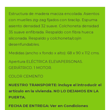
MOD.
KARISSA
Estructura de madera maciza encolada. Asientos
GERIATRICO
con muelles zig-zag fijados con tiraclip. Espuma
CARRO
asiento densidad 32 suave. Colchoneta densidad
1
35 suave enfibrada. Respaldo con fibra hueca
MOTOR
siliconada. Respaldo y colchoneta/cojín
ELÉCTRICO
desenfundables.
EN
COLOR
Medidas (ancho x fondo x alto): 68 x 90 x 112 cms.
CEMENTO
Apertura ELÉCTRICA ELEVAPERSONAS.
cantidad
GERIÁTRICO. 1 MOTOR.
COLOR CEMENTO
NUESTRO TRANSPORTE: incluye el introducir el
artículo en la vivienda. NO LO DEJAMOS EN LA
PUERTA.
FECHA DE ENTREGA: Ver en Condiciones