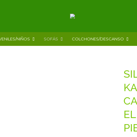
VENILES/NIÑOS
SOFÁS
COLCHONES/DESCANSO
SI
KA
CA
EL
PI