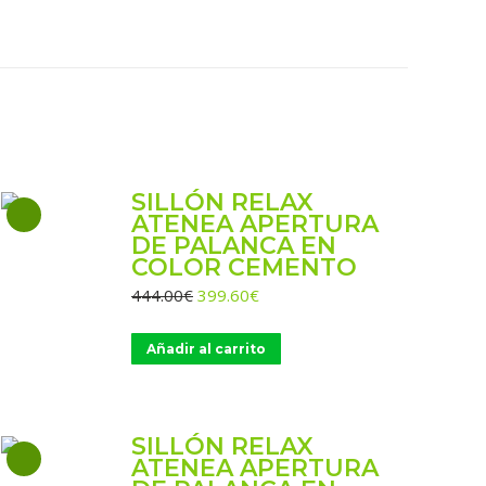
n
on
on
on
on
hatsApp
X
Facebook
Pinterest
LinkedIn
SILLÓN RELAX
ATENEA APERTURA
DE PALANCA EN
COLOR CEMENTO
El
El
444.00
€
399.60
€
precio
precio
original
actual
Añadir al carrito
era:
es:
444.00€.
399.60€.
SILLÓN RELAX
ATENEA APERTURA