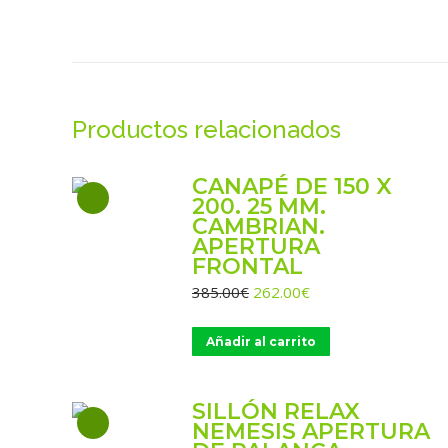
Productos relacionados
CANAPÉ DE 150 X
200. 25 MM.
CAMBRIAN.
APERTURA
FRONTAL
El
El
385.00
€
262.00
€
precio
precio
original
actual
Añadir al carrito
era:
es:
385.00€.
262.00€.
SILLÓN RELAX
NEMESIS APERTURA