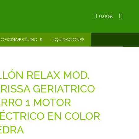
0.00
€
OFICINA/ESTUDIO
LIQUIDACIONES
LLÓN RELAX MOD.
RISSA GERIATRICO
RRO 1 MOTOR
ÉCTRICO EN COLOR
EDRA