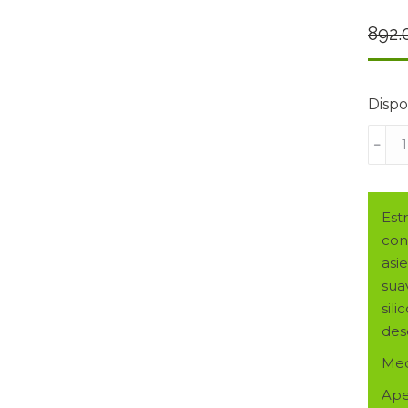
892.
Dispo
SILL
﹣
RELA
MOD.
KARI
Est
GERI
con
CAR
asi
1
sua
MOT
sil
ELÉC
des
EN
COL
Med
PIED
Ape