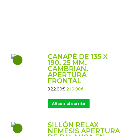
o
W
CANAPÉ DE 135 X
190. 25 MM.
CAMBRIAN.
APERTURA
FRONTAL
El
El
322.00
€
219.00
€
precio
precio
original
actual
Añadir al carrito
era:
es:
322.00€.
219.00€.
SILLÓN RELAX
NEMESIS APERTURA