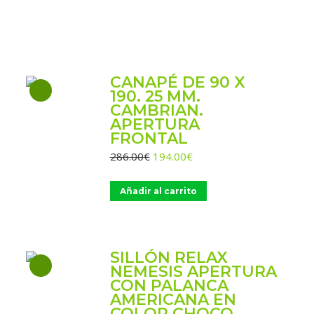
CANAPÉ DE 90 X
190. 25 MM.
CAMBRIAN.
APERTURA
FRONTAL
El
El
286.00
€
194.00
€
precio
precio
original
actual
Añadir al carrito
era:
es:
286.00€.
194.00€.
SILLÓN RELAX
NEMESIS APERTURA
CON PALANCA
AMERICANA EN
COLOR CHOCO