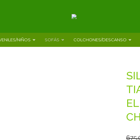
VENILES/NIÑOS
SOFÁS
COLCHONES/DESCANSO
SI
TI
EL
C
675.