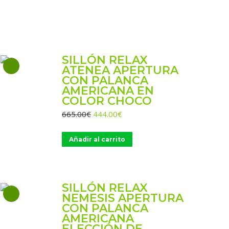
SILLÓN RELAX
ATENEA APERTURA
CON PALANCA
AMERICANA EN
COLOR CHOCO
El
El
665.00
€
444.00
€
precio
precio
original
actual
Añadir al carrito
era:
es:
665.00€.
444.00€.
SILLÓN RELAX
NEMESIS APERTURA
CON PALANCA
AMERICANA
ELECCIÓN DE