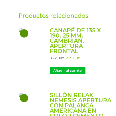
Productos relacionados
CANAPÉ DE 135 X
190. 25 MM.
CAMBRIAN.
APERTURA
FRONTAL
El
El
322.00
€
219.00
€
precio
precio
original
actual
Añadir al carrito
era:
es:
322.00€.
219.00€.
SILLÓN RELAX
NEMESIS APERTURA
CON PALANCA
AMERICANA EN
COLOR CEMENTO