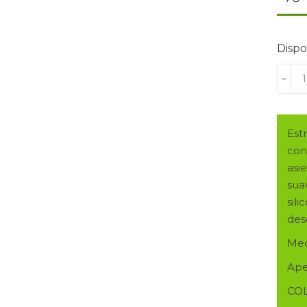
Dispo
SILL
﹣
RELA
MOD.
TIAR
Est
APE
con
ELÉC
asi
EN
sua
COL
sil
CHO
des
canti
Med
Ape
CO