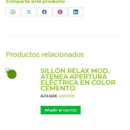
Comparte este producto
Share
Share
Share
Share
Share
on
on
on
on
on
WhatsApp
X
Facebook
Pinterest
LinkedIn
Productos relacionados
SILLÓN RELAX MOD.
ATENEA APERTURA
ELÉCTRICA EN COLOR
CEMENTO
El
El
673.00
€
449.00
€
precio
precio
original
actual
Añadir al carrito
era:
es:
673.00€.
449.00€.