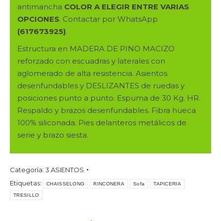
antimancha
COLOR A ELEGIR ENTRE VARIAS
OPCIONES
. Contactar por WhatsApp
(617673925)
.
Estructura en MADERA DE PINO MACIZO
reforzado con escuadras y laterales con
aglomerado de alta resistencia. Asientos
desenfundables y DESLIZANTES de ruedas y
posiciones punto a punto. Espuma de 30 Kg. HR.
Respaldo y brazos desenfundables. Fibra hueca
100% siliconada. Pies delanteros metálicos de
serie y brazo siesta.
Categoría:
3 ASIENTOS
Etiquetas:
CHAISSELONG
RINCONERA
Sofa
TAPICERIA
TRESILLO