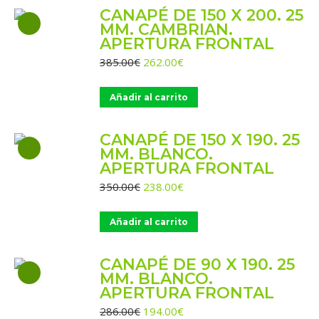
CANAPÉ DE 150 X 200. 25
MM. CAMBRIAN.
APERTURA FRONTAL
El
El
385.00
€
262.00
€
precio
precio
original
actual
Añadir al carrito
era:
es:
385.00€.
262.00€.
CANAPÉ DE 150 X 190. 25
MM. BLANCO.
APERTURA FRONTAL
El
El
350.00
€
238.00
€
precio
precio
original
actual
Añadir al carrito
era:
es:
350.00€.
238.00€.
CANAPÉ DE 90 X 190. 25
MM. BLANCO.
APERTURA FRONTAL
El
El
286.00
€
194.00
€