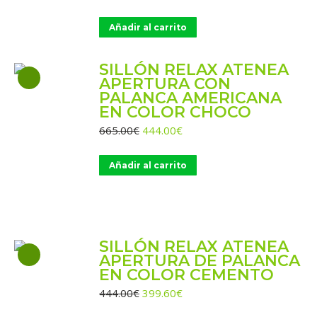
precio
precio
original
actual
Añadir al carrito
era:
es:
286.00€.
194.00€.
SILLÓN RELAX ATENEA
APERTURA CON
PALANCA AMERICANA
EN COLOR CHOCO
El
El
665.00
€
444.00
€
precio
precio
original
actual
Añadir al carrito
era:
es:
665.00€.
444.00€.
SILLÓN RELAX ATENEA
APERTURA DE PALANCA
EN COLOR CEMENTO
El
El
444.00
€
399.60
€
precio
precio