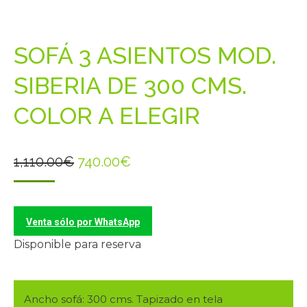
SOFÁ 3 ASIENTOS MOD.
SIBERIA DE 300 CMS.
COLOR A ELEGIR
El
El
1,110.00
€
740.00
€
precio
precio
original
actual
era:
es:
Venta sólo por WhatsApp
1,110.00€.
740.00€.
Disponible para reserva
Ancho sofá: 300 cms. Tapizado en tela