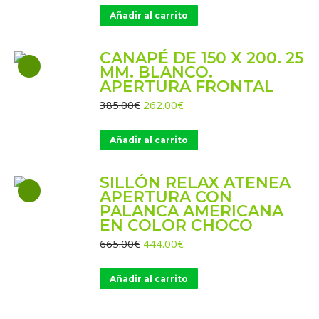
original
actual
Añadir al carrito
era:
es:
286.00€.
194.00€.
CANAPÉ DE 150 X 200. 25
MM. BLANCO.
APERTURA FRONTAL
El
El
385.00
€
262.00
€
precio
precio
original
actual
Añadir al carrito
era:
es:
385.00€.
262.00€.
SILLÓN RELAX ATENEA
APERTURA CON
PALANCA AMERICANA
EN COLOR CHOCO
El
El
665.00
€
444.00
€
precio
precio
original
actual
Añadir al carrito
era:
es:
665.00€.
444.00€.