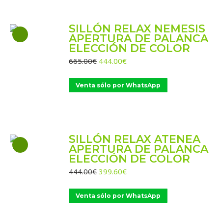
SILLÓN RELAX NEMESIS
APERTURA DE PALANCA
ELECCIÓN DE COLOR
El
El
665.00
€
444.00
€
precio
precio
original
actual
Venta sólo por WhatsApp
era:
es:
665.00€.
444.00€.
SILLÓN RELAX ATENEA
APERTURA DE PALANCA
ELECCIÓN DE COLOR
El
El
444.00
€
399.60
€
precio
precio
original
actual
Venta sólo por WhatsApp
era:
es:
444.00€.
399.60€.