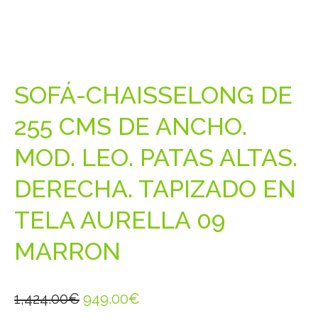
SOFÁ-CHAISSELONG DE
255 CMS DE ANCHO.
MOD. LEO. PATAS ALTAS.
DERECHA. TAPIZADO EN
TELA AURELLA 09
MARRON
El
El
1,424.00
€
949.00
€