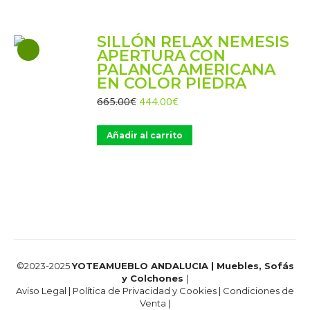
SILLÓN RELAX NEMESIS
APERTURA CON
PALANCA AMERICANA
EN COLOR PIEDRA
El
El
665.00
€
444.00
€
precio
precio
original
actual
Añadir al carrito
era:
es:
665.00€.
444.00€.
©2023-2025
YOTEAMUEBLO ANDALUCIA | Muebles, Sofás
y Colchones
|
Aviso Legal
|
Política de Privacidad y Cookies
|
Condiciones de
Venta
|