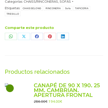
Categorías:
CHAISS/RINCONERAS
,
SOFÁS
AURELLA
Etiquetas:
09
CHAISSELONG
RINCONERA
Sofa
TAPICERIA
MARRON
TRESILLO
cantidad
Comparte este producto
Share
Share
Share
Share
Share
on
on
on
on
on
WhatsApp
X
Facebook
Pinterest
LinkedIn
Productos relacionados
CANAPÉ DE 90 X 190. 25
MM. CAMBRIAN.
APERTURA FRONTAL
El
El
286.00
€
194.00
€
precio
precio