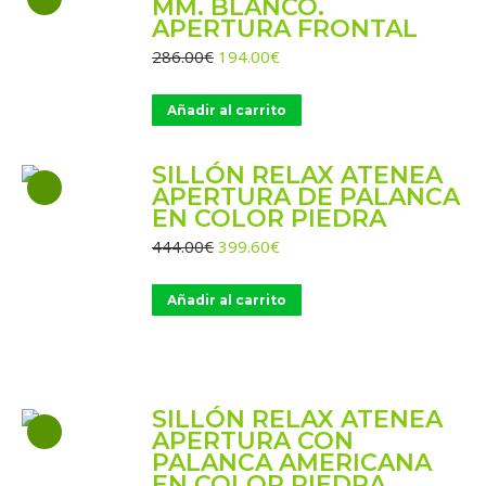
MM. BLANCO.
APERTURA FRONTAL
El
El
286.00
€
194.00
€
precio
precio
original
actual
Añadir al carrito
era:
es:
286.00€.
194.00€.
SILLÓN RELAX ATENEA
APERTURA DE PALANCA
EN COLOR PIEDRA
El
El
444.00
€
399.60
€
precio
precio
original
actual
Añadir al carrito
era:
es:
444.00€.
399.60€.
SILLÓN RELAX ATENEA
APERTURA CON
PALANCA AMERICANA
EN COLOR PIEDRA