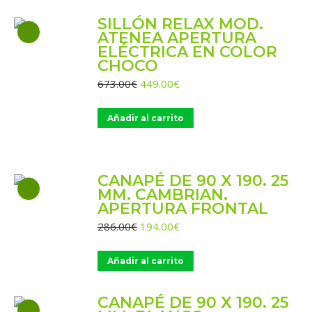
SILLÓN RELAX MOD.
ATENEA APERTURA
ELÉCTRICA EN COLOR
CHOCO
El
El
673.00
€
449.00
€
precio
precio
original
actual
Añadir al carrito
era:
es:
673.00€.
449.00€.
CANAPÉ DE 90 X 190. 25
MM. CAMBRIAN.
APERTURA FRONTAL
El
El
286.00
€
194.00
€
precio
precio
original
actual
Añadir al carrito
era:
es:
286.00€.
194.00€.
CANAPÉ DE 90 X 190. 25