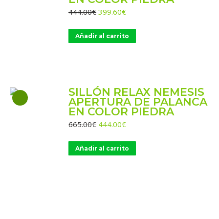
El
El
444.00
€
399.60
€
precio
precio
original
actual
Añadir al carrito
era:
es:
444.00€.
399.60€.
SILLÓN RELAX NEMESIS
APERTURA DE PALANCA
EN COLOR PIEDRA
El
El
665.00
€
444.00
€
precio
precio
original
actual
Añadir al carrito
era:
es:
665.00€.
444.00€.