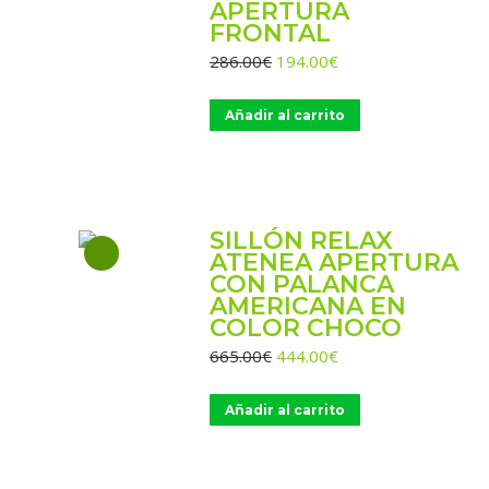
APERTURA
FRONTAL
El
El
286.00
€
194.00
€
precio
precio
original
actual
Añadir al carrito
era:
es:
286.00€.
194.00€.
SILLÓN RELAX
ATENEA APERTURA
CON PALANCA
AMERICANA EN
COLOR CHOCO
El
El
665.00
€
444.00
€
precio
precio
original
actual
Añadir al carrito
era:
es:
665.00€.
444.00€.