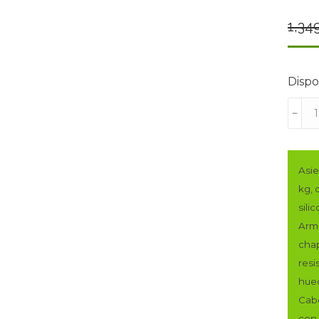
1,34
Dispo
SOFÁ
﹣
CHAI
DE
270
Asie
CMS
kg, 
DE
sili
ANCH
Arma
MOD.
chap
PERS
resi
DERE
hue
TAPI
Cabe
EN
con 