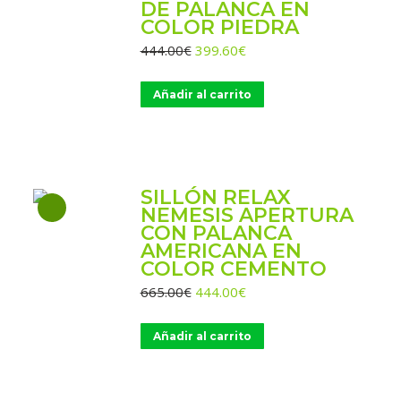
DE PALANCA EN
COLOR PIEDRA
El
El
444.00
€
399.60
€
precio
precio
original
actual
Añadir al carrito
era:
es:
444.00€.
399.60€.
SILLÓN RELAX
NEMESIS APERTURA
CON PALANCA
AMERICANA EN
COLOR CEMENTO
El
El
665.00
€
444.00
€
precio
precio
original
actual
Añadir al carrito
era:
es:
665.00€.
444.00€.