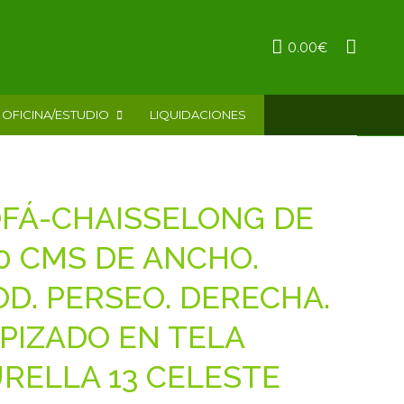
0.00
€
OFICINA/ESTUDIO
LIQUIDACIONES
FÁ-CHAISSELONG DE
0 CMS DE ANCHO.
D. PERSEO. DERECHA.
PIZADO EN TELA
RELLA 13 CELESTE