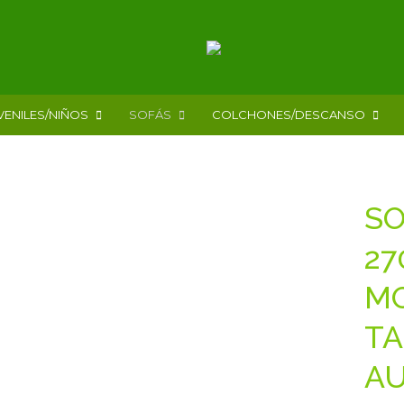
VENILES/NIÑOS
SOFÁS
COLCHONES/DESCANSO
SO
27
MO
TA
AU