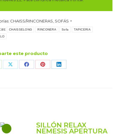
LLA
rías:
CHAISS/RINCONERAS
,
SOFÁS
STE
tas:
dad
CHAISSELONG
RINCONERA
Sofa
TAPICERIA
LLO
arte este producto
are
Share
Share
Share
Share
n
on
on
on
on
hatsApp
X
Facebook
Pinterest
LinkedIn
SILLÓN RELAX
NEMESIS APERTURA