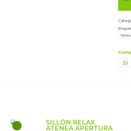
TELA
AURE
13
Catego
CELE
Etique
canti
TRESI
Comp
Sh
o
W
SILLÓN RELAX
ATENEA APERTURA