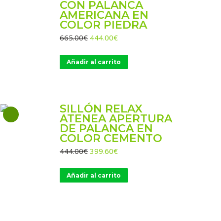
CON PALANCA
AMERICANA EN
COLOR PIEDRA
El
El
665.00
€
444.00
€
precio
precio
original
actual
Añadir al carrito
era:
es:
665.00€.
444.00€.
SILLÓN RELAX
ATENEA APERTURA
DE PALANCA EN
COLOR CEMENTO
El
El
444.00
€
399.60
€
precio
precio
original
actual
Añadir al carrito
era:
es:
444.00€.
399.60€.