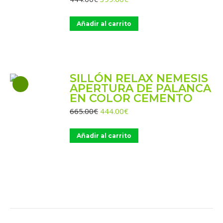
precio
precio
original
actual
Añadir al carrito
era:
es:
444.00€.
399.60€.
SILLÓN RELAX NEMESIS
APERTURA DE PALANCA
EN COLOR CEMENTO
El
El
665.00
€
444.00
€
precio
precio
original
actual
Añadir al carrito
era:
es:
665.00€.
444.00€.