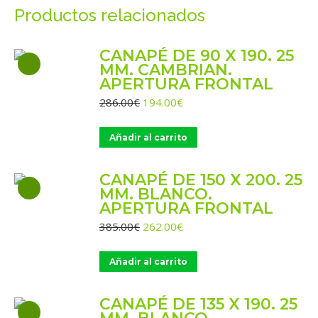
Productos relacionados
CANAPÉ DE 90 X 190. 25
MM. CAMBRIAN.
APERTURA FRONTAL
El
El
286.00
€
194.00
€
precio
precio
original
actual
Añadir al carrito
era:
es:
286.00€.
194.00€.
CANAPÉ DE 150 X 200. 25
MM. BLANCO.
APERTURA FRONTAL
El
El
385.00
€
262.00
€
precio
precio
original
actual
Añadir al carrito
era:
es:
385.00€.
262.00€.
CANAPÉ DE 135 X 190. 25