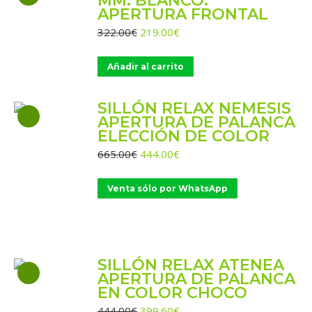
MM. BLANCO.
APERTURA FRONTAL
El
El
322.00
€
219.00
€
precio
precio
original
actual
Añadir al carrito
era:
es:
322.00€.
219.00€.
SILLÓN RELAX NEMESIS
APERTURA DE PALANCA
ELECCIÓN DE COLOR
El
El
665.00
€
444.00
€
precio
precio
original
actual
Venta sólo por WhatsApp
era:
es:
665.00€.
444.00€.
SILLÓN RELAX ATENEA
APERTURA DE PALANCA
EN COLOR CHOCO
El
El
444.00
€
399.60
€