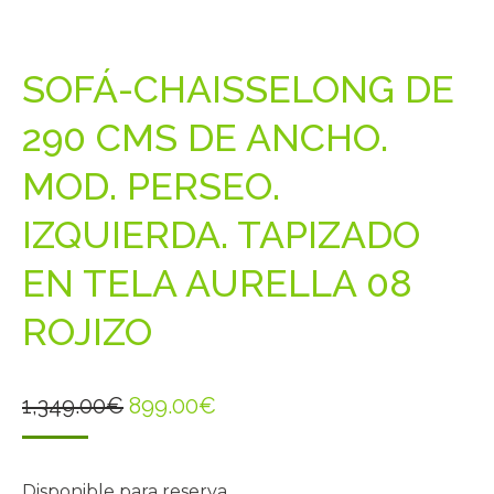
SOFÁ-CHAISSELONG DE
290 CMS DE ANCHO.
MOD. PERSEO.
IZQUIERDA. TAPIZADO
EN TELA AURELLA 08
ROJIZO
El
El
1,349.00
€
899.00
€
precio
precio
original
actual
Disponible para reserva