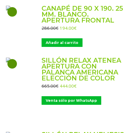
CANAPÉ DE 90 X 190. 25
MM. BLANCO.
APERTURA FRONTAL
El
El
286.00
€
194.00
€
precio
precio
original
actual
Añadir al carrito
era:
es:
286.00€.
194.00€.
SILLÓN RELAX ATENEA
APERTURA CON
PALANCA AMERICANA
ELECCIÓN DE COLOR
El
El
665.00
€
444.00
€
precio
precio
original
actual
Venta sólo por WhatsApp
era:
es:
665.00€.
444.00€.