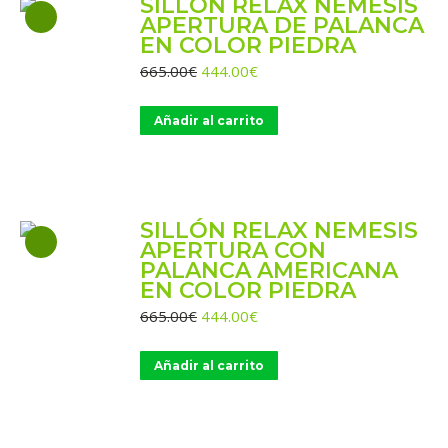
SILLÓN RELAX NEMESIS
APERTURA DE PALANCA
EN COLOR PIEDRA
El
El
665.00
€
444.00
€
precio
precio
original
actual
Añadir al carrito
era:
es:
665.00€.
444.00€.
SILLÓN RELAX NEMESIS
APERTURA CON
PALANCA AMERICANA
EN COLOR PIEDRA
El
El
665.00
€
444.00
€
precio
precio
original
actual
Añadir al carrito
era:
es:
665.00€.
444.00€.