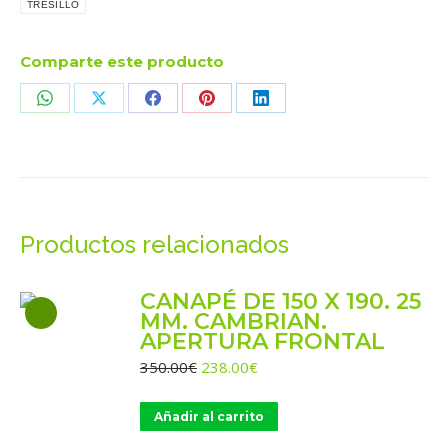
TRESILLO
Comparte este producto
Share
Share
Share
Share
Share
on
on
on
on
on
WhatsApp
X
Facebook
Pinterest
LinkedIn
Productos relacionados
CANAPÉ DE 150 X 190. 25
MM. CAMBRIAN.
APERTURA FRONTAL
El
El
350.00
€
238.00
€
precio
precio
original
actual
Añadir al carrito
era:
es:
350.00€.
238.00€.