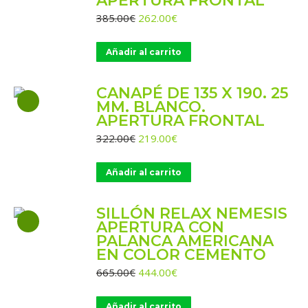
APERTURA FRONTAL
El
El
385.00
€
262.00
€
precio
precio
original
actual
Añadir al carrito
era:
es:
385.00€.
262.00€.
CANAPÉ DE 135 X 190. 25
MM. BLANCO.
APERTURA FRONTAL
El
El
322.00
€
219.00
€
precio
precio
original
actual
Añadir al carrito
era:
es:
322.00€.
219.00€.
SILLÓN RELAX NEMESIS
APERTURA CON
PALANCA AMERICANA
EN COLOR CEMENTO
El
El
665.00
€
444.00
€
precio
precio
original
actual
Añadir al carrito