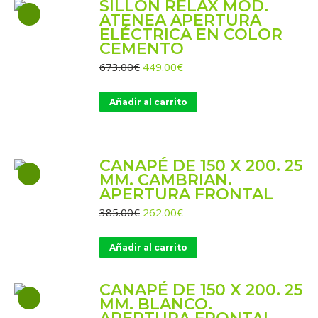
SILLÓN RELAX MOD.
ATENEA APERTURA
ELÉCTRICA EN COLOR
CEMENTO
El
El
673.00
€
449.00
€
precio
precio
original
actual
Añadir al carrito
era:
es:
673.00€.
449.00€.
CANAPÉ DE 150 X 200. 25
MM. CAMBRIAN.
APERTURA FRONTAL
El
El
385.00
€
262.00
€
precio
precio
original
actual
Añadir al carrito
era:
es:
385.00€.
262.00€.
CANAPÉ DE 150 X 200. 25
MM. BLANCO.