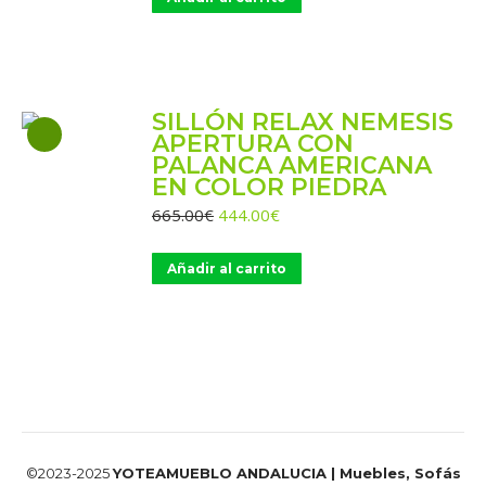
era:
es:
665.00€.
444.00€.
SILLÓN RELAX NEMESIS
APERTURA CON
PALANCA AMERICANA
EN COLOR PIEDRA
El
El
665.00
€
444.00
€
precio
precio
original
actual
Añadir al carrito
era:
es:
665.00€.
444.00€.
©2023-2025
YOTEAMUEBLO ANDALUCIA | Muebles, Sofás