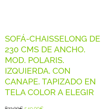
SOFÁ-CHAISSELONG DE
230 CMS DE ANCHO.
MOD. POLARIS.
IZQUIERDA. CON
CANAPE. TAPIZADO EN
TELA COLOR A ELEGIR
El
El
823.00
€
549.00
€