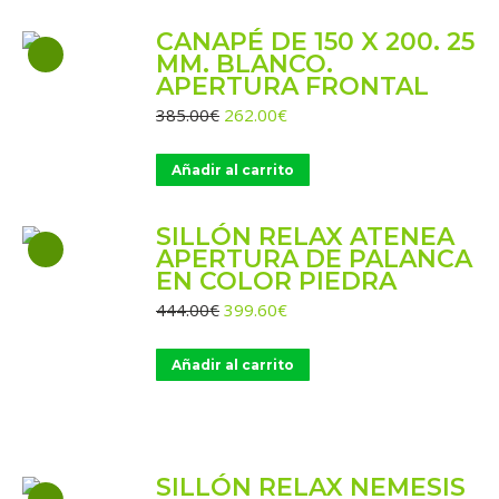
322.00€.
219.00€.
CANAPÉ DE 150 X 200. 25
MM. BLANCO.
APERTURA FRONTAL
El
El
385.00
€
262.00
€
precio
precio
original
actual
Añadir al carrito
era:
es:
385.00€.
262.00€.
SILLÓN RELAX ATENEA
APERTURA DE PALANCA
EN COLOR PIEDRA
El
El
444.00
€
399.60
€
precio
precio
original
actual
Añadir al carrito
era:
es:
444.00€.
399.60€.
SILLÓN RELAX NEMESIS