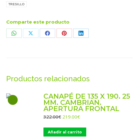
BEIG
TRESILLO
cantidad
Comparte este producto
Share
Share
Share
Share
Share
on
on
on
on
on
WhatsApp
X
Facebook
Pinterest
LinkedIn
Productos relacionados
CANAPÉ DE 135 X 190. 25
MM. CAMBRIAN.
APERTURA FRONTAL
El
El
322.00
€
219.00
€
precio
precio
original
actual
Añadir al carrito
era:
es: