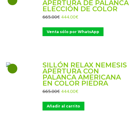
APERTURA DE PALANCA
ELECCIÓN DE COLOR
El
El
665.00
€
444.00
€
precio
precio
original
actual
Venta sólo por WhatsApp
era:
es:
665.00€.
444.00€.
SILLÓN RELAX NEMESIS
APERTURA CON
PALANCA AMERICANA
EN COLOR PIEDRA
El
El
665.00
€
444.00
€
precio
precio
original
actual
Añadir al carrito
era:
es:
665.00€.
444.00€.