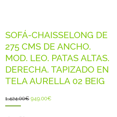
SOFÁ-CHAISSELONG DE
275 CMS DE ANCHO.
MOD. LEO. PATAS ALTAS.
DERECHA. TAPIZADO EN
TELA AURELLA 02 BEIG
El
El
1,424.00
€
949.00
€
precio
precio
original
actual