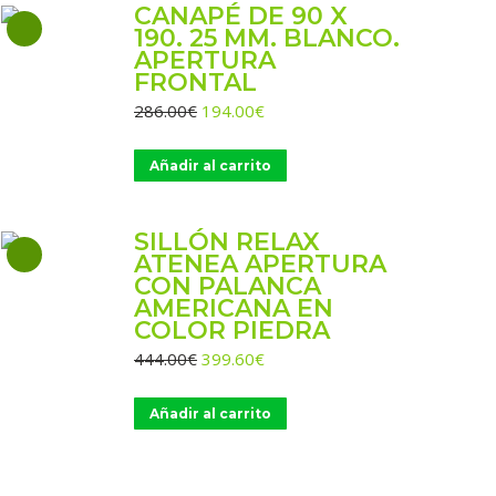
CANAPÉ DE 90 X
190. 25 MM. BLANCO.
APERTURA
FRONTAL
El
El
286.00
€
194.00
€
precio
precio
original
actual
Añadir al carrito
era:
es:
286.00€.
194.00€.
SILLÓN RELAX
ATENEA APERTURA
CON PALANCA
AMERICANA EN
COLOR PIEDRA
El
El
444.00
€
399.60
€
precio
precio
original
actual
Añadir al carrito
era:
es:
444.00€.
399.60€.