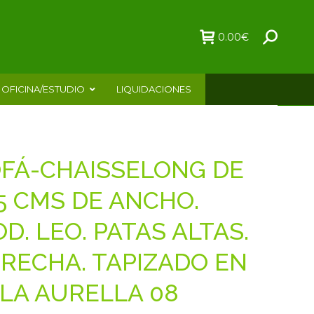
0.00
€
OFICINA/ESTUDIO
LIQUIDACIONES
FÁ-CHAISSELONG DE
5 CMS DE ANCHO.
D. LEO. PATAS ALTAS.
RECHA. TAPIZADO EN
LA AURELLA 08