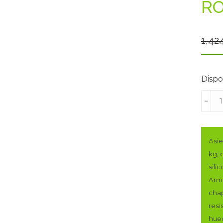
RO
1,42
Dispo
SOFÁ
﹣
CHAI
DE
275
Asie
CMS
kg, 
DE
sili
ANCH
Arma
MOD.
chap
LEO.
resi
PATA
hue
ALTAS