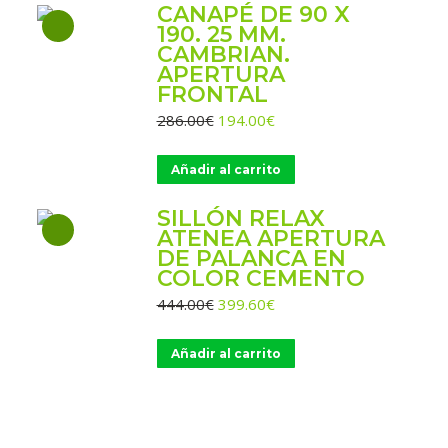
CANAPÉ DE 90 X
190. 25 MM.
CAMBRIAN.
APERTURA
FRONTAL
El
El
286.00
€
194.00
€
precio
precio
original
actual
Añadir al carrito
era:
es:
286.00€.
194.00€.
SILLÓN RELAX
ATENEA APERTURA
DE PALANCA EN
COLOR CEMENTO
El
El
444.00
€
399.60
€
precio
precio
original
actual
Añadir al carrito
era:
es:
444.00€.
399.60€.