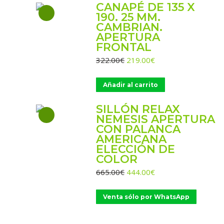
CANAPÉ DE 135 X
190. 25 MM.
CAMBRIAN.
APERTURA
FRONTAL
El
El
322.00
€
219.00
€
precio
precio
original
actual
Añadir al carrito
era:
es:
322.00€.
219.00€.
SILLÓN RELAX
NEMESIS APERTURA
CON PALANCA
AMERICANA
ELECCIÓN DE
COLOR
El
El
665.00
€
444.00
€
precio
precio
original
actual
Venta sólo por WhatsApp
era:
es:
665.00€.
444.00€.