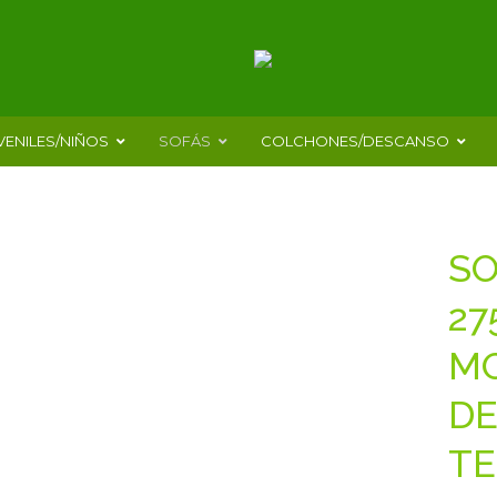
VENILES/NIÑOS
SOFÁS
COLCHONES/DESCANSO
SO
27
MO
DE
TE