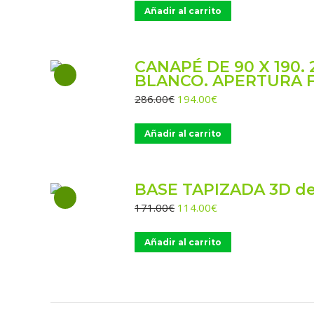
original
actual
Añadir al carrito
era:
es:
286.00€.
194.00€.
CANAPÉ DE 90 X 190. 
BLANCO. APERTURA 
El
El
286.00
€
194.00
€
precio
precio
original
actual
Añadir al carrito
era:
es:
286.00€.
194.00€.
BASE TAPIZADA 3D de
El
El
171.00
€
114.00
€
precio
precio
original
actual
Añadir al carrito
era:
es:
171.00€.
114.00€.