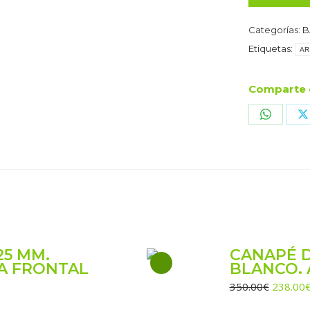
Categorías:
B
Etiquetas:
AR
Comparte 
Share
S
on
o
WhatsA
X
25 MM.
CANAPÉ DE
A FRONTAL
BLANCO.
El
350.00
€
238.00
precio