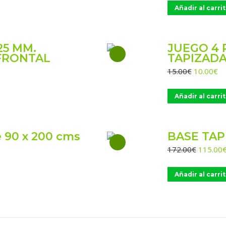
original
Añadir al carri
era:
350.00€
25 MM.
JUEGO 4 
FRONTAL
TAPIZAD
El
El
15.00
€
10.00
€
precio
pr
original
ac
Añadir al carri
era:
es
15.00€.
10
 90 x 200 cms
BASE TAPI
El
172.00
€
115.00
precio
original
Añadir al carri
era:
172.00€