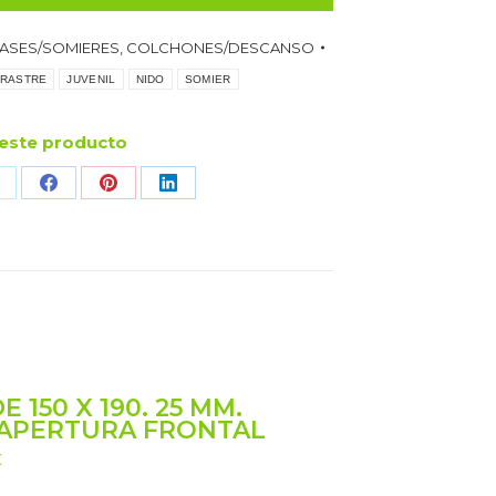
ASES/SOMIERES
,
COLCHONES/DESCANSO
RASTRE
JUVENIL
NIDO
SOMIER
este producto
hare
Share
Share
Share
n
on
on
on
pp
Facebook
Pinterest
LinkedIn
 150 X 190. 25 MM.
 APERTURA FRONTAL
El
€
precio