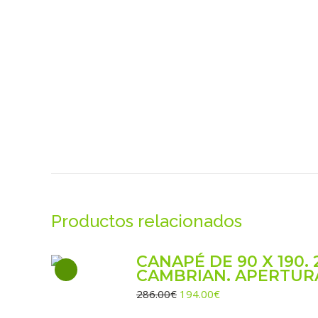
Productos relacionados
CANAPÉ DE 90 X 190. 
CAMBRIAN. APERTUR
El
El
286.00
€
194.00
€
precio
precio